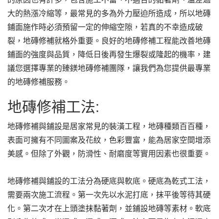
大的熱漲冷縮等，最常見的多為外力壓迫所造成，所以地磚
鋪面施作時必須預留一定的伸縮空隙，若真的不幸造成破
裂，地磚修補就格外重要。良好的地磚修補工程能改善地磚
鋪面的強度與品質，降低日後再發生爆裂或隆起的機率，建
議您選擇專業的臻鎂地磚修補團隊，讓我們為您提供最專業
的地磚修補服務。
地磚修補工法:
地磚修補與鋪設是居家常見的裝潢工程，地磚種類百百種，
表面可擁有不同圖案及花紋，色彩豐富，能為居家空間增添
美感。但除了外觀，防滑性、耐磨度等實用因素也很重要。
地磚修補與鋪設的工法分為硬底與軟底。硬底為乾式工法，
需要兩次施工流程。第一次先以水泥打底，抹平後等待其硬
化。第二次才在上頭塗抹黏著劑，並鋪設地磚等素材。軟底