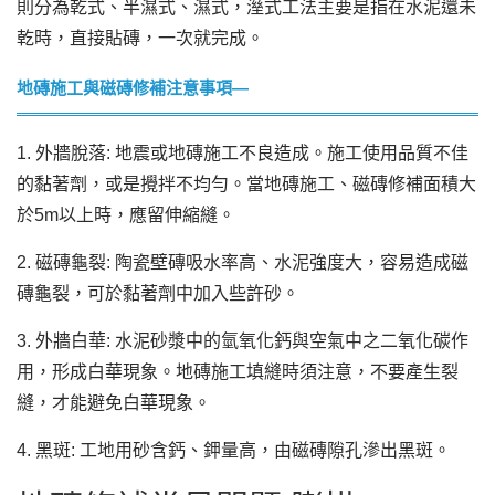
則分為乾式、半濕式、濕式，溼式工法主要是指在水泥還未
乾時，直接貼磚，一次就完成。
地磚施工與磁磚修補注意事項—
1.
外牆脫落: 地震或地磚施工不良造成。施工使用品質不佳
的黏著劑，或是攪拌不均勻。當地磚施工、磁磚修補面積大
於5m以上時，應留伸縮縫。
2.
磁磚龜裂: 陶瓷壁磚吸水率高、水泥強度大，容易造成磁
磚龜裂，可於黏著劑中加入些許砂。
3.
外牆白華: 水泥砂漿中的氫氧化鈣與空氣中之二氧化碳作
用，形成白華現象。地磚施工填縫時須注意，不要產生裂
縫，才能避免白華現象。
4.
黑斑: 工地用砂含鈣、鉀量高，由磁磚隙孔滲出黑斑。