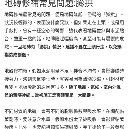
地磚修補常見問題:膨拱
地磚修補最常見的問題，便是地磚隆起，俗稱的「膨拱」。
狀況較輕微的，表面沒什麼異狀，但如果走在上頭，或是用
手敲打，會有一種空心的聲響。這代表著地磚並無與水泥貼
合，嚴重一點的話，地磚隆起幅度高，甚至可能有爆裂的危
險。
一旦地磚有「膨拱」情況，建議不要在上頭行走，以免爆
裂造成割傷。
地磚修補時，假如水泥用量不足、拌合不均勻，會影響磁磚
接著力。遇到天氣變化時，就容易因為熱漲冷縮，引起材質
異變。地板隆起的原因有很多，
除了地震、氣候、室內外溫
差的熱漲冷縮…當初施工是否確實是一大關鍵。
不同材質的地磚，會有不同的膨脹係數與吸水率。在調配黏
著劑時，要注意含水量，假如水份太早被吸收，會影響黏著
強度。此外，也要記得預留磁磚縫隙，完工後給予一段養護