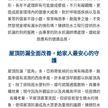
形，長年不處理即有可能變成壁癌，不只有礙觀瞻，更
造成居家環境內的健康大威脅，對於呼吸道疾病以及長
輩等的傷害不容小覷。常常梅雨季、颱風季之後，才突
然發現家裡有漏水的情形嗎？臻鎂防水工程行提供防水
抓漏的到府服務，由專業的防水抓漏師傅處理，還給家
居應有的健康品質。
屋頂防漏全面改善，給家人最安心的守
護
屋頂防漏「眉角」多，亞熱帶氣候的台灣有梅雨季、颱
風季還有濕潤的西南季風，許多屋頂早期都以斜屋頂為
主，除了排除雨水便利外，還可遮陽通風散熱，具備多
種效果；現今因為外觀設計以及具備高坪效、低造價的
各種考量，平屋頂異軍突起，但卻容易發生積水的現
象，使得屋頂防漏成為大眾更為重視的議題，臻鎂防水