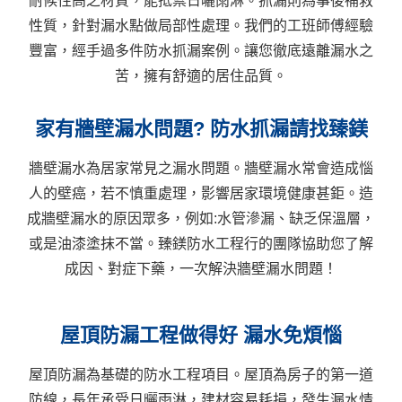
耐候性高之材質，能抵禦日曬雨淋。抓漏則為事後補救
性質，針對漏水點做局部性處理。我們的工班師傅經驗
豐富，經手過多件防水抓漏案例。讓您徹底遠離漏水之
苦，擁有舒適的居住品質。
家有牆壁漏水問題? 防水抓漏請找臻鎂
牆壁漏水為居家常見之漏水問題。牆壁漏水常會造成惱
人的壁癌，若不慎重處理，影響居家環境健康甚鉅。造
成牆壁漏水的原因眾多，例如:水管滲漏、缺乏保溫層，
或是油漆塗抹不當。臻鎂防水工程行的團隊協助您了解
成因、對症下藥，一次解決牆壁漏水問題！
屋頂防漏工程做得好 漏水免煩惱
屋頂防漏為基礎的防水工程項目。屋頂為房子的第一道
防線，長年承受日曬雨淋，建材容易耗損，發生漏水情