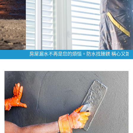
房屋漏水不再是您的煩惱。防水找臻鎂 稱心又如意。